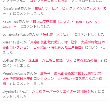
アッキー
さんが「
ゴジラ音声目覚まし時計
」をフォローしました
RosaGrant
さんが「
生成AIサービス「ビックリマンAIグッズメーカ
ー」
」にコメントしました
katarina8
さんが「
動き出す妖怪展 TOKYO 〜Imagination of
Japan〜
」にコメントしました
compostertaco
さんが「
特別展「水滸伝」
」にコメントしました
xsiren19
さんが「
東京都美術館開館100周年記念 大英博物館日本
美術コレクション 百花繚乱～海を越えた江戸絵画
」にコメントし
ました
dollsgl
さんが「
企画展「浮世絵百物語 ゾッとする北斎の絵」
」に
コメントしました
PeggVikutong
さんが「
展覧会「東京都美術館開館100周年記念
大英博物館日本美術コレクション 百花繚乱〜海を越えた江戸絵
画」
」にコメントしました
skynko41
さんが「
浮世絵スーパークリエイター 歌川国芳展
」にコ
メントしました