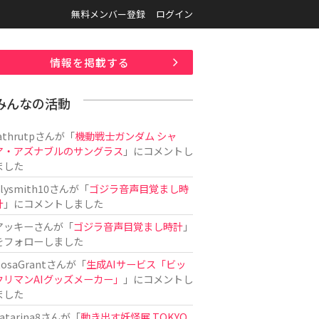
無料メンバー登録
ログイン
情報を掲載する
みんなの活動
athrutp
さんが「
機動戦士ガンダム シャ
ア・アズナブルのサングラス
」にコメントし
ました
ilysmith10
さんが「
ゴジラ音声目覚まし時
計
」にコメントしました
アッキー
さんが「
ゴジラ音声目覚まし時計
」
をフォローしました
osaGrant
さんが「
生成AIサービス「ビッ
クリマンAIグッズメーカー」
」にコメントし
ました
atarina8
さんが「
動き出す妖怪展 TOKYO