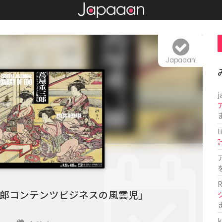
Japaaan!
j
l
R
郎コンテンツビジネスの風雲児」
k