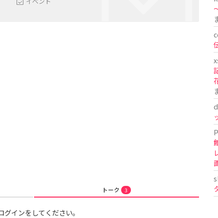
イベント
〜
c
x
d
P
s
トーク
3
ログインをしてください。