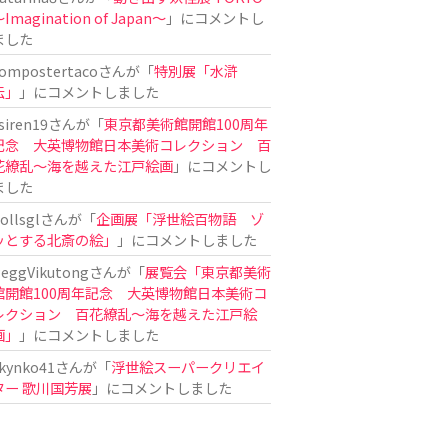
Imagination of Japan〜
」にコメントし
ました
ompostertaco
さんが「
特別展「水滸
伝」
」にコメントしました
siren19
さんが「
東京都美術館開館100周年
記念 大英博物館日本美術コレクション 百
花繚乱～海を越えた江戸絵画
」にコメントし
ました
ollsgl
さんが「
企画展「浮世絵百物語 ゾ
ッとする北斎の絵」
」にコメントしました
eggVikutong
さんが「
展覧会「東京都美術
館開館100周年記念 大英博物館日本美術コ
レクション 百花繚乱〜海を越えた江戸絵
画」
」にコメントしました
kynko41
さんが「
浮世絵スーパークリエイ
ター 歌川国芳展
」にコメントしました