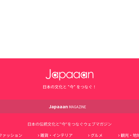
日本の文化と ”今” をつなぐ！
Japaaan
MAGAZINE
日本の伝統文化と"今"をつなぐウェブマガジン
ファッション
雑貨・インテリア
グルメ
観光・地