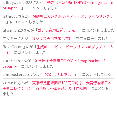
jeffreywarner283
さんが「
動き出す妖怪展 TOKYO 〜Imagination
of Japan〜
」にコメントしました
jathrutp
さんが「
機動戦士ガンダム シャア・アズナブルのサングラ
ス
」にコメントしました
lilysmith10
さんが「
ゴジラ音声目覚まし時計
」にコメントしました
アッキー
さんが「
ゴジラ音声目覚まし時計
」をフォローしました
RosaGrant
さんが「
生成AIサービス「ビックリマンAIグッズメーカ
ー」
」にコメントしました
katarina8
さんが「
動き出す妖怪展 TOKYO 〜Imagination of
Japan〜
」にコメントしました
compostertaco
さんが「
特別展「水滸伝」
」にコメントしました
xsiren19
さんが「
東京都美術館開館100周年記念 大英博物館日本
美術コレクション 百花繚乱～海を越えた江戸絵画
」にコメントし
ました