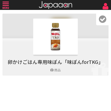
卵かけごはん専用味ぽん「味ぽんforTKG」
商品