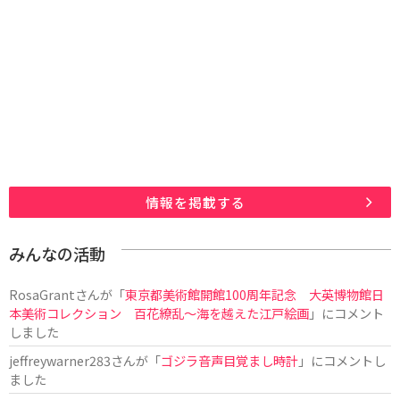
情報を掲載する
みんなの活動
RosaGrant
さんが「
東京都美術館開館100周年記念 大英博物館日
本美術コレクション 百花繚乱～海を越えた江戸絵画
」にコメント
しました
jeffreywarner283
さんが「
ゴジラ音声目覚まし時計
」にコメントし
ました