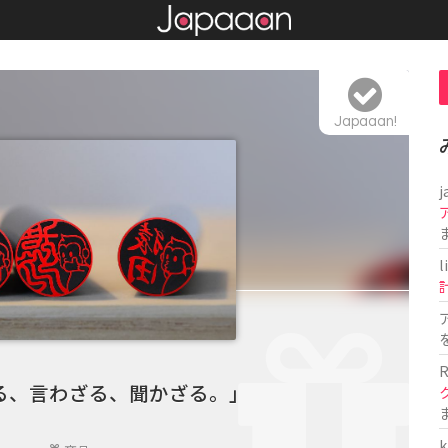
Japaaan!
j
l
R
る、言わざる、聞かざる。」
k