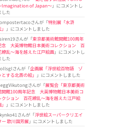
Imagination of Japan〜
」にコメントし
ました
ompostertaco
さんが「
特別展「水滸
伝」
」にコメントしました
siren19
さんが「
東京都美術館開館100周年
記念 大英博物館日本美術コレクション 百
花繚乱～海を越えた江戸絵画
」にコメントし
ました
ollsgl
さんが「
企画展「浮世絵百物語 ゾ
ッとする北斎の絵」
」にコメントしました
eggVikutong
さんが「
展覧会「東京都美術
館開館100周年記念 大英博物館日本美術コ
レクション 百花繚乱〜海を越えた江戸絵
画」
」にコメントしました
kynko41
さんが「
浮世絵スーパークリエイ
ター 歌川国芳展
」にコメントしました