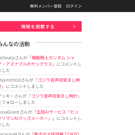
無料メンバー登録
ログイン
情報を掲載する
みんなの活動
athrutp
さんが「
機動戦士ガンダム シャ
ア・アズナブルのサングラス
」にコメントし
ました
ilysmith10
さんが「
ゴジラ音声目覚まし時
計
」にコメントしました
アッキー
さんが「
ゴジラ音声目覚まし時計
」
をフォローしました
osaGrant
さんが「
生成AIサービス「ビッ
クリマンAIグッズメーカー」
」にコメントし
ました
atarina8
さんが「
動き出す妖怪展 TOKYO