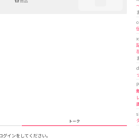
商品
〜
c
x
d
P
s
トーク
ログインをしてください。