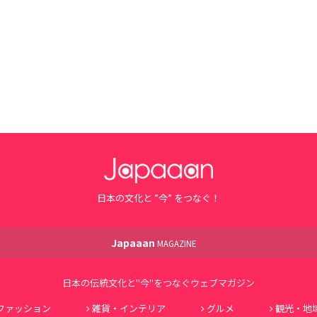
日本の文化と ”今” をつなぐ！
Japaaan
MAGAZINE
日本の伝統文化と"今"をつなぐウェブマガジン
ファッション
雑貨・インテリア
グルメ
観光・地