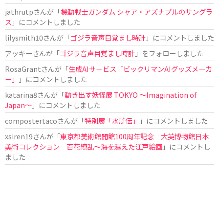
jathrutp
さんが「
機動戦士ガンダム シャア・アズナブルのサングラ
ス
」にコメントしました
lilysmith10
さんが「
ゴジラ音声目覚まし時計
」にコメントしました
アッキー
さんが「
ゴジラ音声目覚まし時計
」をフォローしました
RosaGrant
さんが「
生成AIサービス「ビックリマンAIグッズメーカ
ー」
」にコメントしました
katarina8
さんが「
動き出す妖怪展 TOKYO 〜Imagination of
Japan〜
」にコメントしました
compostertaco
さんが「
特別展「水滸伝」
」にコメントしました
xsiren19
さんが「
東京都美術館開館100周年記念 大英博物館日本
美術コレクション 百花繚乱～海を越えた江戸絵画
」にコメントし
ました