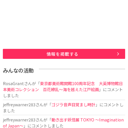
情報を掲載する
みんなの活動
RosaGrant
さんが「
東京都美術館開館100周年記念 大英博物館日
本美術コレクション 百花繚乱～海を越えた江戸絵画
」にコメント
しました
jeffreywarner283
さんが「
ゴジラ音声目覚まし時計
」にコメントし
ました
jeffreywarner283
さんが「
動き出す妖怪展 TOKYO 〜Imagination
of Japan〜
」にコメントしました