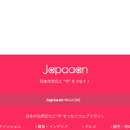
日本の文化と ”今” をつなぐ！
Japaaan
MAGAZINE
日本の伝統文化と"今"をつなぐウェブマガジン
ファッション
雑貨・インテリア
グルメ
観光・地