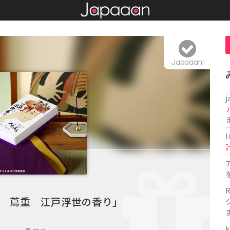
Japaaan!
j
l
R
 蔦重 江戸浮世の香り」
k