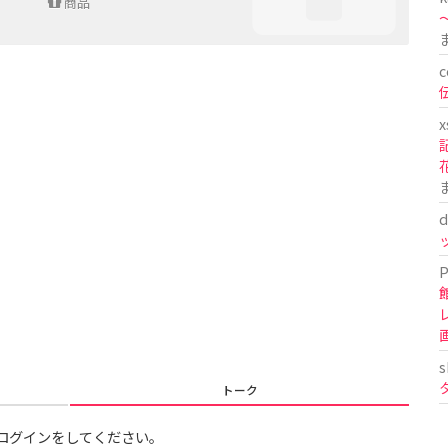
商品
〜
c
x
d
P
s
トーク
ログインをしてください。