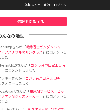
無料メンバー登録
ログイン
情報を掲載する
みんなの活動
athrutp
さんが「
機動戦士ガンダム シャ
ア・アズナブルのサングラス
」にコメントし
ました
ilysmith10
さんが「
ゴジラ音声目覚まし時
計
」にコメントしました
アッキー
さんが「
ゴジラ音声目覚まし時計
」
をフォローしました
osaGrant
さんが「
生成AIサービス「ビッ
クリマンAIグッズメーカー」
」にコメントし
ました
atarina8
さんが「
動き出す妖怪展 TOKYO