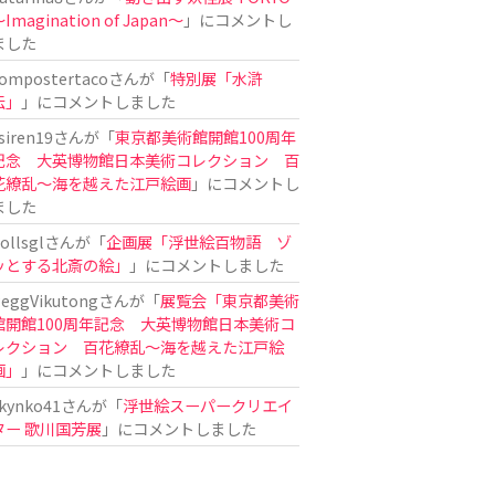
Imagination of Japan〜
」にコメントし
ました
ompostertaco
さんが「
特別展「水滸
伝」
」にコメントしました
siren19
さんが「
東京都美術館開館100周年
記念 大英博物館日本美術コレクション 百
花繚乱～海を越えた江戸絵画
」にコメントし
ました
ollsgl
さんが「
企画展「浮世絵百物語 ゾ
ッとする北斎の絵」
」にコメントしました
eggVikutong
さんが「
展覧会「東京都美術
館開館100周年記念 大英博物館日本美術コ
レクション 百花繚乱〜海を越えた江戸絵
画」
」にコメントしました
kynko41
さんが「
浮世絵スーパークリエイ
ター 歌川国芳展
」にコメントしました