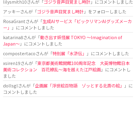
lilysmith10
さんが「
ゴジラ音声目覚まし時計
」にコメントしました
アッキー
さんが「
ゴジラ音声目覚まし時計
」をフォローしました
RosaGrant
さんが「
生成AIサービス「ビックリマンAIグッズメーカ
ー」
」にコメントしました
katarina8
さんが「
動き出す妖怪展 TOKYO 〜Imagination of
Japan〜
」にコメントしました
compostertaco
さんが「
特別展「水滸伝」
」にコメントしました
xsiren19
さんが「
東京都美術館開館100周年記念 大英博物館日本
美術コレクション 百花繚乱～海を越えた江戸絵画
」にコメントし
ました
dollsgl
さんが「
企画展「浮世絵百物語 ゾッとする北斎の絵」
」に
コメントしました