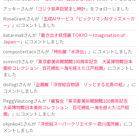
アッキー
さんが「
ゴジラ音声目覚まし時計
」をフォローしました
RosaGrant
さんが「
生成AIサービス「ビックリマンAIグッズメーカ
ー」
」にコメントしました
katarina8
さんが「
動き出す妖怪展 TOKYO 〜Imagination of
Japan〜
」にコメントしました
compostertaco
さんが「
特別展「水滸伝」
」にコメントしました
xsiren19
さんが「
東京都美術館開館100周年記念 大英博物館日本
美術コレクション 百花繚乱～海を越えた江戸絵画
」にコメントし
ました
dollsgl
さんが「
企画展「浮世絵百物語 ゾッとする北斎の絵」
」に
コメントしました
PeggVikutong
さんが「
展覧会「東京都美術館開館100周年記念
大英博物館日本美術コレクション 百花繚乱〜海を越えた江戸絵
画」
」にコメントしました
skynko41
さんが「
浮世絵スーパークリエイター 歌川国芳展
」にコ
メントしました