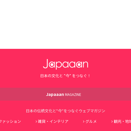
日本の文化と ”今” をつなぐ！
Japaaan
MAGAZINE
日本の伝統文化と"今"をつなぐウェブマガジン
ファッション
雑貨・インテリア
グルメ
観光・地