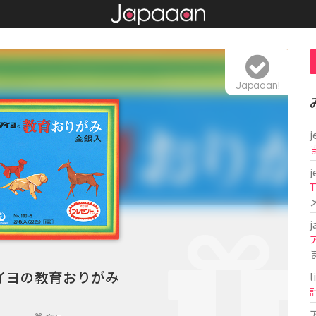
Japaaan!
j
j
T
j
イヨの教育おりがみ
l