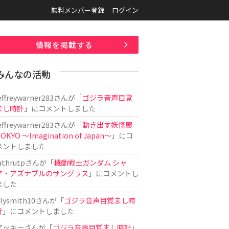
無料メンバー登録
ログイン
情報を掲載する
みんなの活動
effreywarner283
さんが「
ゴジラ音声目覚
まし時計
」にコメントしました
effreywarner283
さんが「
動き出す妖怪展
OKYO 〜Imagination of Japan〜
」にコ
メントしました
athrutp
さんが「
機動戦士ガンダム シャ
ア・アズナブルのサングラス
」にコメントし
ました
ilysmith10
さんが「
ゴジラ音声目覚まし時
計
」にコメントしました
アッキー
さんが「
ゴジラ音声目覚まし時計
」