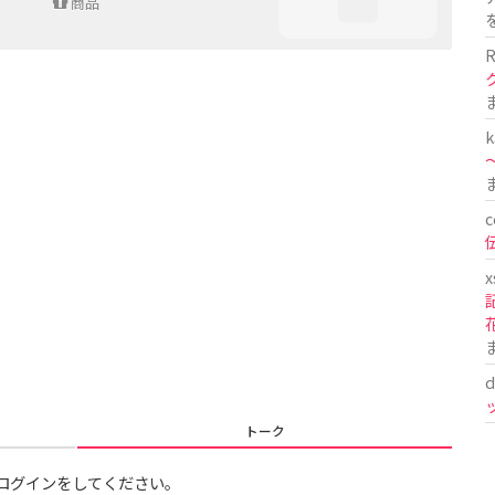
商品
R
k
〜
c
x
d
トーク
ログインをしてください。