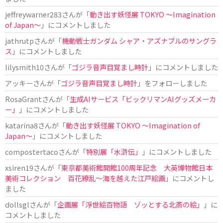
jeffreywarner283
さんが「
動き出す妖怪展 TOKYO 〜Imagination
of Japan〜
」にコメントしました
jathrutp
さんが「
機動戦士ガンダム シャア・アズナブルのサングラ
ス
」にコメントしました
lilysmith10
さんが「
ゴジラ音声目覚まし時計
」にコメントしました
アッキー
さんが「
ゴジラ音声目覚まし時計
」をフォローしました
RosaGrant
さんが「
生成AIサービス「ビックリマンAIグッズメーカ
ー」
」にコメントしました
katarina8
さんが「
動き出す妖怪展 TOKYO 〜Imagination of
Japan〜
」にコメントしました
compostertaco
さんが「
特別展「水滸伝」
」にコメントしました
xsiren19
さんが「
東京都美術館開館100周年記念 大英博物館日本
美術コレクション 百花繚乱～海を越えた江戸絵画
」にコメントし
ました
dollsgl
さんが「
企画展「浮世絵百物語 ゾッとする北斎の絵」
」に
コメントしました