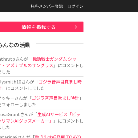
無料メンバー登録
ログイン
情報を掲載する
みんなの活動
athrutp
さんが「
機動戦士ガンダム シャ
ア・アズナブルのサングラス
」にコメントし
ました
ilysmith10
さんが「
ゴジラ音声目覚まし時
計
」にコメントしました
アッキー
さんが「
ゴジラ音声目覚まし時計
」
をフォローしました
osaGrant
さんが「
生成AIサービス「ビッ
クリマンAIグッズメーカー」
」にコメントし
ました
atarina8
さんが「
動き出す妖怪展 TOKYO