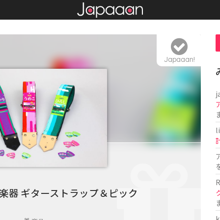
Japaaan!
j
l
R
楽器 ギターストラップ＆ピック
k