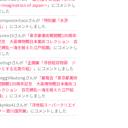
Imagination of Japan〜
」にコメントし
ました
ompostertaco
さんが「
特別展「水滸
伝」
」にコメントしました
siren19
さんが「
東京都美術館開館100周年
記念 大英博物館日本美術コレクション 百
花繚乱～海を越えた江戸絵画
」にコメントし
ました
ollsgl
さんが「
企画展「浮世絵百物語 ゾ
ッとする北斎の絵」
」にコメントしました
eggVikutong
さんが「
展覧会「東京都美術
館開館100周年記念 大英博物館日本美術コ
レクション 百花繚乱〜海を越えた江戸絵
画」
」にコメントしました
kynko41
さんが「
浮世絵スーパークリエイ
ター 歌川国芳展
」にコメントしました