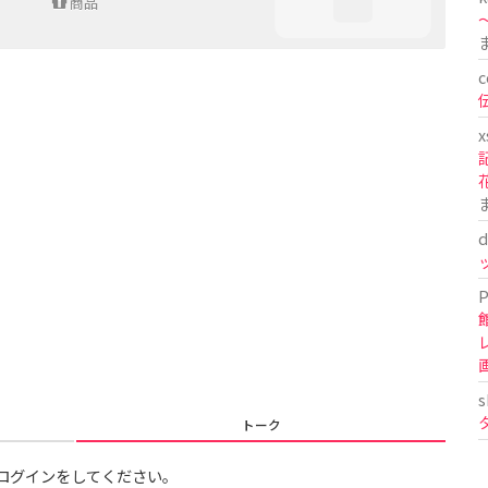
商品
〜
c
x
d
P
s
トーク
ログインをしてください。