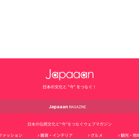
日本の文化と ”今” をつなぐ！
Japaaan
MAGAZINE
日本の伝統文化と"今"をつなぐウェブマガジン
ファッション
雑貨・インテリア
グルメ
観光・地