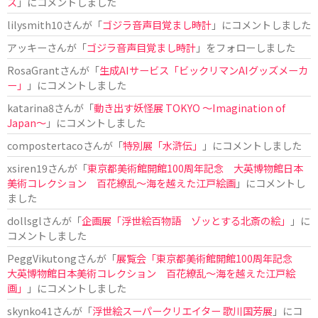
ス
」にコメントしました
lilysmith10
さんが「
ゴジラ音声目覚まし時計
」にコメントしました
アッキー
さんが「
ゴジラ音声目覚まし時計
」をフォローしました
RosaGrant
さんが「
生成AIサービス「ビックリマンAIグッズメーカ
ー」
」にコメントしました
katarina8
さんが「
動き出す妖怪展 TOKYO 〜Imagination of
Japan〜
」にコメントしました
compostertaco
さんが「
特別展「水滸伝」
」にコメントしました
xsiren19
さんが「
東京都美術館開館100周年記念 大英博物館日本
美術コレクション 百花繚乱～海を越えた江戸絵画
」にコメントし
ました
dollsgl
さんが「
企画展「浮世絵百物語 ゾッとする北斎の絵」
」に
コメントしました
PeggVikutong
さんが「
展覧会「東京都美術館開館100周年記念
大英博物館日本美術コレクション 百花繚乱〜海を越えた江戸絵
画」
」にコメントしました
skynko41
さんが「
浮世絵スーパークリエイター 歌川国芳展
」にコ