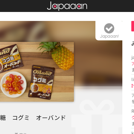
Japaaan!
j
l
R
覚糖 コグミ オーバンド
k