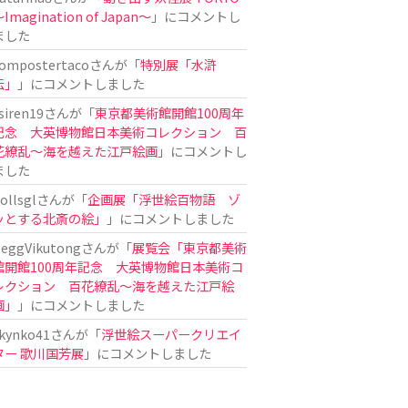
Imagination of Japan〜
」にコメントし
ました
ompostertaco
さんが「
特別展「水滸
伝」
」にコメントしました
siren19
さんが「
東京都美術館開館100周年
記念 大英博物館日本美術コレクション 百
花繚乱～海を越えた江戸絵画
」にコメントし
ました
ollsgl
さんが「
企画展「浮世絵百物語 ゾ
ッとする北斎の絵」
」にコメントしました
eggVikutong
さんが「
展覧会「東京都美術
館開館100周年記念 大英博物館日本美術コ
レクション 百花繚乱〜海を越えた江戸絵
画」
」にコメントしました
kynko41
さんが「
浮世絵スーパークリエイ
ター 歌川国芳展
」にコメントしました