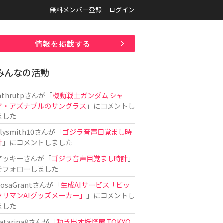
無料メンバー登録
ログイン
情報を掲載する
みんなの活動
athrutp
さんが「
機動戦士ガンダム シャ
ア・アズナブルのサングラス
」にコメントし
ました
ilysmith10
さんが「
ゴジラ音声目覚まし時
計
」にコメントしました
アッキー
さんが「
ゴジラ音声目覚まし時計
」
をフォローしました
osaGrant
さんが「
生成AIサービス「ビッ
クリマンAIグッズメーカー」
」にコメントし
ました
atarina8
さんが「
動き出す妖怪展 TOKYO