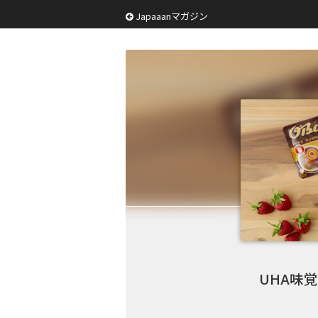
Japaaanマガジン
UHA味