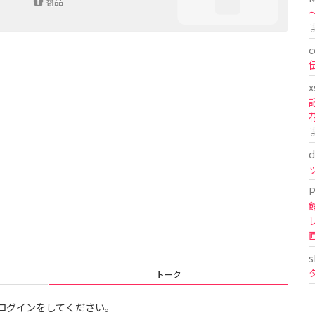
商品
〜
c
x
d
P
s
トーク
ログインをしてください。