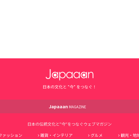
日本の文化と ”今” をつなぐ！
Japaaan
MAGAZINE
日本の伝統文化と"今"をつなぐウェブマガジン
ファッション
雑貨・インテリア
グルメ
観光・地