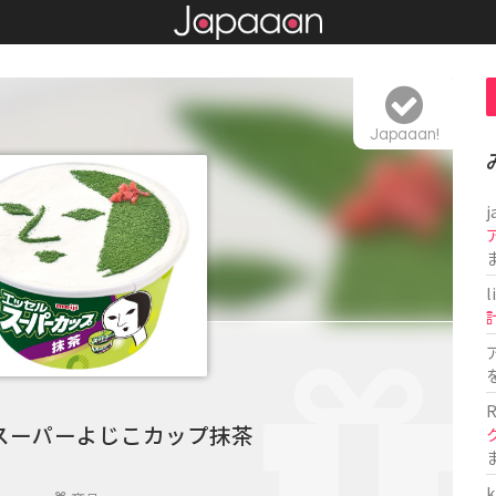
Japaaan!
j
l
R
スーパーよじこカップ抹茶
k