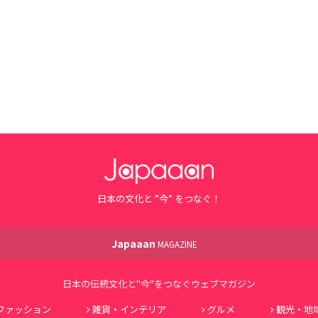
日本の文化と ”今” をつなぐ！
Japaaan
MAGAZINE
日本の伝統文化と"今"をつなぐウェブマガジン
ファッション
雑貨・インテリア
グルメ
観光・地