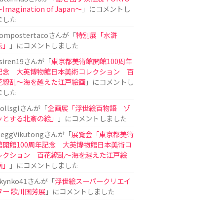
Imagination of Japan〜
」にコメントし
ました
ompostertaco
さんが「
特別展「水滸
伝」
」にコメントしました
siren19
さんが「
東京都美術館開館100周年
記念 大英博物館日本美術コレクション 百
花繚乱～海を越えた江戸絵画
」にコメントし
ました
ollsgl
さんが「
企画展「浮世絵百物語 ゾ
ッとする北斎の絵」
」にコメントしました
eggVikutong
さんが「
展覧会「東京都美術
館開館100周年記念 大英博物館日本美術コ
レクション 百花繚乱〜海を越えた江戸絵
画」
」にコメントしました
kynko41
さんが「
浮世絵スーパークリエイ
ター 歌川国芳展
」にコメントしました