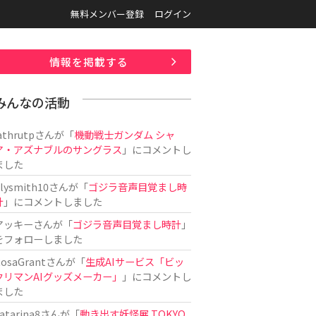
無料メンバー登録
ログイン
情報を掲載する
みんなの活動
athrutp
さんが「
機動戦士ガンダム シャ
ア・アズナブルのサングラス
」にコメントし
ました
ilysmith10
さんが「
ゴジラ音声目覚まし時
計
」にコメントしました
アッキー
さんが「
ゴジラ音声目覚まし時計
」
をフォローしました
osaGrant
さんが「
生成AIサービス「ビッ
クリマンAIグッズメーカー」
」にコメントし
ました
atarina8
さんが「
動き出す妖怪展 TOKYO