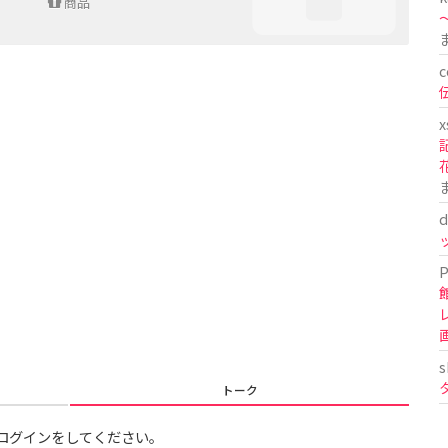
商品
〜
c
x
d
P
s
トーク
ログインをしてください。