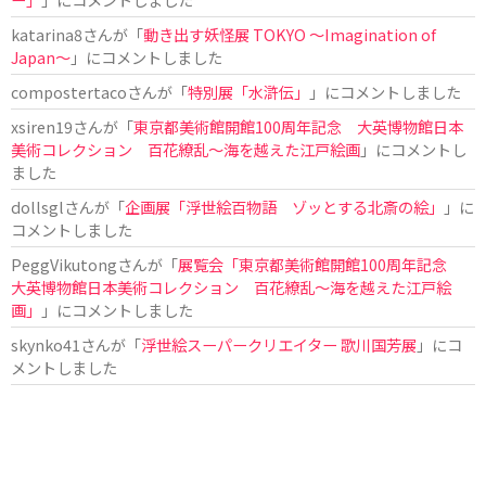
katarina8
さんが「
動き出す妖怪展 TOKYO 〜Imagination of
Japan〜
」にコメントしました
compostertaco
さんが「
特別展「水滸伝」
」にコメントしました
xsiren19
さんが「
東京都美術館開館100周年記念 大英博物館日本
美術コレクション 百花繚乱～海を越えた江戸絵画
」にコメントし
ました
dollsgl
さんが「
企画展「浮世絵百物語 ゾッとする北斎の絵」
」に
コメントしました
PeggVikutong
さんが「
展覧会「東京都美術館開館100周年記念
大英博物館日本美術コレクション 百花繚乱〜海を越えた江戸絵
画」
」にコメントしました
skynko41
さんが「
浮世絵スーパークリエイター 歌川国芳展
」にコ
メントしました