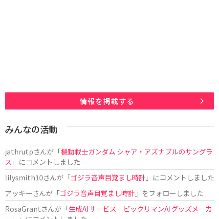
情報を掲載する
みんなの活動
jathrutp
さんが「
機動戦士ガンダム シャア・アズナブルのサングラ
ス
」にコメントしました
lilysmith10
さんが「
ゴジラ音声目覚まし時計
」にコメントしました
アッキー
さんが「
ゴジラ音声目覚まし時計
」をフォローしました
RosaGrant
さんが「
生成AIサービス「ビックリマンAIグッズメーカ
ー」
」にコメントしました