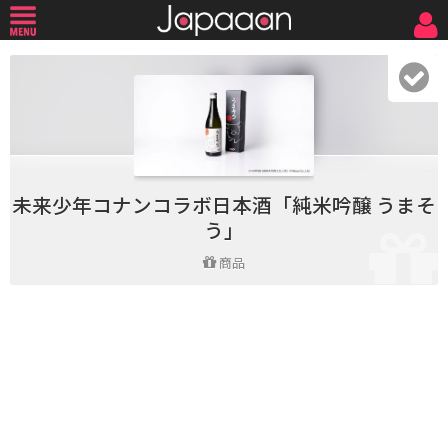
未来少年コナンコラボ日本酒「純米吟醸 うまそ
う」
商品