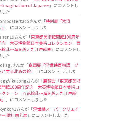
Imagination of Japan〜
」にコメントし
ました
ompostertaco
さんが「
特別展「水滸
伝」
」にコメントしました
siren19
さんが「
東京都美術館開館100周年
記念 大英博物館日本美術コレクション 百
花繚乱～海を越えた江戸絵画
」にコメントし
ました
ollsgl
さんが「
企画展「浮世絵百物語 ゾ
ッとする北斎の絵」
」にコメントしました
eggVikutong
さんが「
展覧会「東京都美術
館開館100周年記念 大英博物館日本美術コ
レクション 百花繚乱〜海を越えた江戸絵
画」
」にコメントしました
kynko41
さんが「
浮世絵スーパークリエイ
ター 歌川国芳展
」にコメントしました