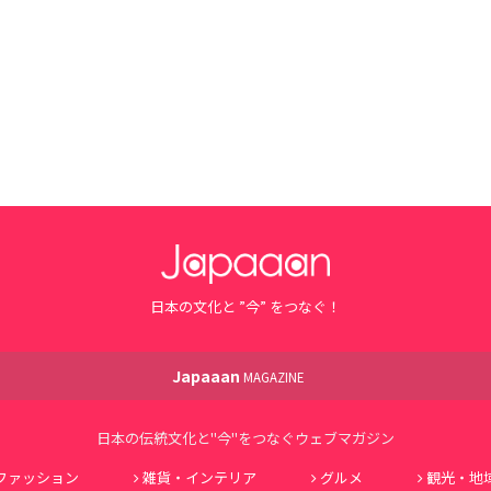
日本の文化と ”今” をつなぐ！
Japaaan
MAGAZINE
日本の伝統文化と"今"をつなぐウェブマガジン
ファッション
雑貨・インテリア
グルメ
観光・地