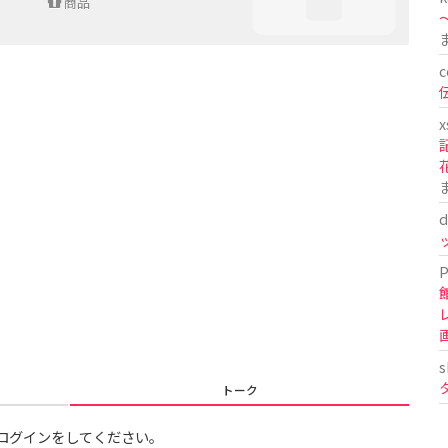
商品
〜
c
x
d
P
s
トーク
ログインをしてください。