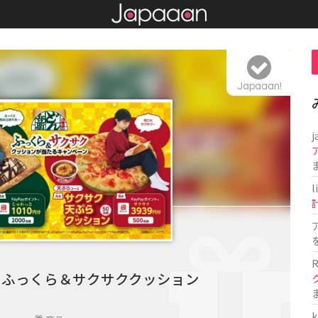
Japaaan!
j
l
R
 ふっくら＆サクサククッション
k