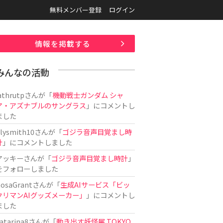
無料メンバー登録
ログイン
情報を掲載する
みんなの活動
athrutp
さんが「
機動戦士ガンダム シャ
ア・アズナブルのサングラス
」にコメントし
ました
ilysmith10
さんが「
ゴジラ音声目覚まし時
計
」にコメントしました
アッキー
さんが「
ゴジラ音声目覚まし時計
」
をフォローしました
osaGrant
さんが「
生成AIサービス「ビッ
クリマンAIグッズメーカー」
」にコメントし
ました
atarina8
さんが「
動き出す妖怪展 TOKYO