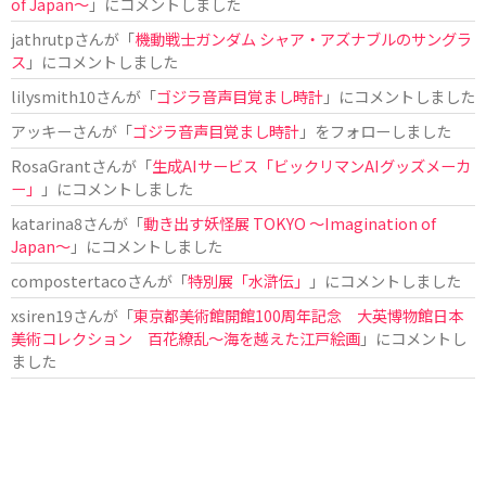
of Japan〜
」にコメントしました
jathrutp
さんが「
機動戦士ガンダム シャア・アズナブルのサングラ
ス
」にコメントしました
lilysmith10
さんが「
ゴジラ音声目覚まし時計
」にコメントしました
アッキー
さんが「
ゴジラ音声目覚まし時計
」をフォローしました
RosaGrant
さんが「
生成AIサービス「ビックリマンAIグッズメーカ
ー」
」にコメントしました
katarina8
さんが「
動き出す妖怪展 TOKYO 〜Imagination of
Japan〜
」にコメントしました
compostertaco
さんが「
特別展「水滸伝」
」にコメントしました
xsiren19
さんが「
東京都美術館開館100周年記念 大英博物館日本
美術コレクション 百花繚乱～海を越えた江戸絵画
」にコメントし
ました