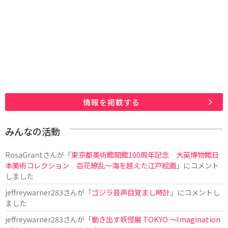
情報を掲載する
みんなの活動
RosaGrant
さんが「
東京都美術館開館100周年記念 大英博物館日
本美術コレクション 百花繚乱～海を越えた江戸絵画
」にコメント
しました
jeffreywarner283
さんが「
ゴジラ音声目覚まし時計
」にコメントし
ました
jeffreywarner283
さんが「
動き出す妖怪展 TOKYO 〜Imagination