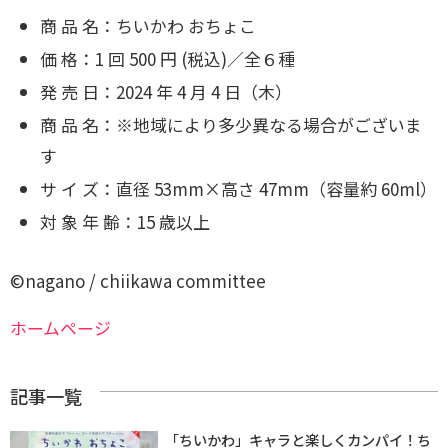
商 品 名：ちいかわ おちょこ
価 格：1 回 500 円 (税込)／全６種
発 売 日：2024 年 4 月 4 日（木）
商 品 名：※地域により多少異なる場合がございま
す
サ イ ズ：直径 53mm×高さ 47mm（容量約 60ml）
対 象 年 齢：15 歳以上
©nagano / chiikawa committee
ホームページ
記事一覧
「ちいかわ」キャラと楽しくカンパイ！ち