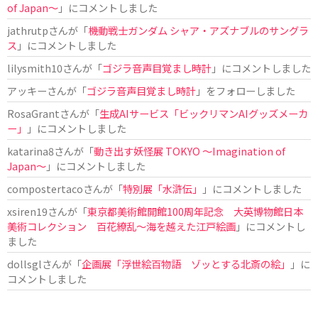
of Japan〜
」にコメントしました
jathrutp
さんが「
機動戦士ガンダム シャア・アズナブルのサングラ
ス
」にコメントしました
lilysmith10
さんが「
ゴジラ音声目覚まし時計
」にコメントしました
アッキー
さんが「
ゴジラ音声目覚まし時計
」をフォローしました
RosaGrant
さんが「
生成AIサービス「ビックリマンAIグッズメーカ
ー」
」にコメントしました
katarina8
さんが「
動き出す妖怪展 TOKYO 〜Imagination of
Japan〜
」にコメントしました
compostertaco
さんが「
特別展「水滸伝」
」にコメントしました
xsiren19
さんが「
東京都美術館開館100周年記念 大英博物館日本
美術コレクション 百花繚乱～海を越えた江戸絵画
」にコメントし
ました
dollsgl
さんが「
企画展「浮世絵百物語 ゾッとする北斎の絵」
」に
コメントしました