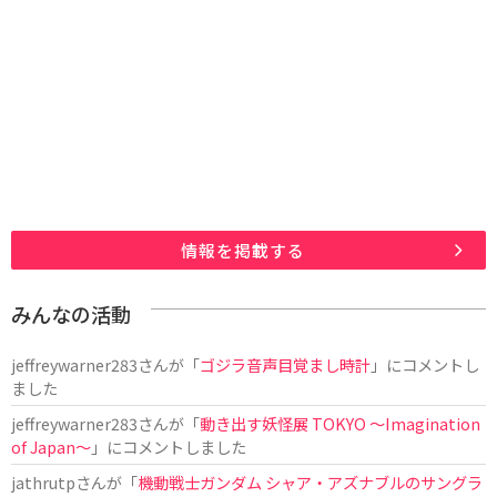
情報を掲載する
みんなの活動
jeffreywarner283
さんが「
ゴジラ音声目覚まし時計
」にコメントし
ました
jeffreywarner283
さんが「
動き出す妖怪展 TOKYO 〜Imagination
of Japan〜
」にコメントしました
jathrutp
さんが「
機動戦士ガンダム シャア・アズナブルのサングラ