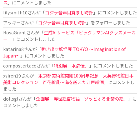
ス
」にコメントしました
lilysmith10
さんが「
ゴジラ音声目覚まし時計
」にコメントしました
アッキー
さんが「
ゴジラ音声目覚まし時計
」をフォローしました
RosaGrant
さんが「
生成AIサービス「ビックリマンAIグッズメーカ
ー」
」にコメントしました
katarina8
さんが「
動き出す妖怪展 TOKYO 〜Imagination of
Japan〜
」にコメントしました
compostertaco
さんが「
特別展「水滸伝」
」にコメントしました
xsiren19
さんが「
東京都美術館開館100周年記念 大英博物館日本
美術コレクション 百花繚乱～海を越えた江戸絵画
」にコメントし
ました
dollsgl
さんが「
企画展「浮世絵百物語 ゾッとする北斎の絵」
」に
コメントしました