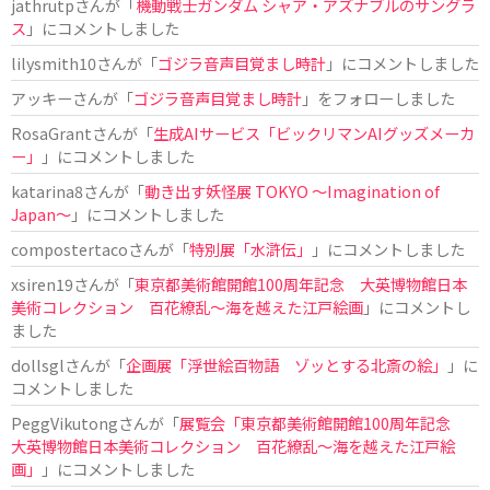
jathrutp
さんが「
機動戦士ガンダム シャア・アズナブルのサングラ
ス
」にコメントしました
lilysmith10
さんが「
ゴジラ音声目覚まし時計
」にコメントしました
アッキー
さんが「
ゴジラ音声目覚まし時計
」をフォローしました
RosaGrant
さんが「
生成AIサービス「ビックリマンAIグッズメーカ
ー」
」にコメントしました
katarina8
さんが「
動き出す妖怪展 TOKYO 〜Imagination of
Japan〜
」にコメントしました
compostertaco
さんが「
特別展「水滸伝」
」にコメントしました
xsiren19
さんが「
東京都美術館開館100周年記念 大英博物館日本
美術コレクション 百花繚乱～海を越えた江戸絵画
」にコメントし
ました
dollsgl
さんが「
企画展「浮世絵百物語 ゾッとする北斎の絵」
」に
コメントしました
PeggVikutong
さんが「
展覧会「東京都美術館開館100周年記念
大英博物館日本美術コレクション 百花繚乱〜海を越えた江戸絵
画」
」にコメントしました