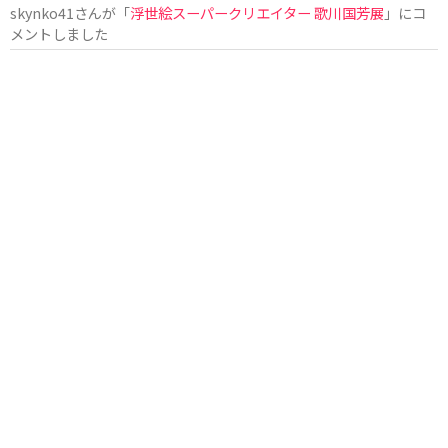
skynko41
さんが「
浮世絵スーパークリエイター 歌川国芳展
」にコ
メントしました