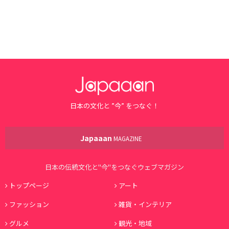
日本の文化と ”今” をつなぐ！
Japaaan
MAGAZINE
日本の伝統文化と"今"をつなぐウェブマガジン
トップページ
アート
ファッション
雑貨・インテリア
グルメ
観光・地域