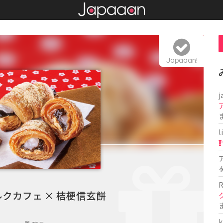
Japaaan!
j
l
R
クカフェ × 桔梗信玄餅
k