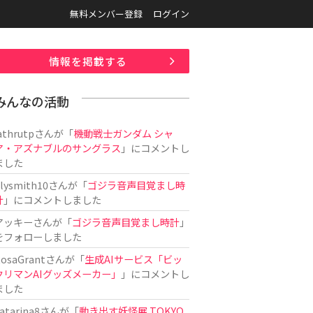
無料メンバー登録
ログイン
情報を掲載する
みんなの活動
athrutp
さんが「
機動戦士ガンダム シャ
ア・アズナブルのサングラス
」にコメントし
ました
ilysmith10
さんが「
ゴジラ音声目覚まし時
計
」にコメントしました
アッキー
さんが「
ゴジラ音声目覚まし時計
」
をフォローしました
osaGrant
さんが「
生成AIサービス「ビッ
クリマンAIグッズメーカー」
」にコメントし
ました
atarina8
さんが「
動き出す妖怪展 TOKYO