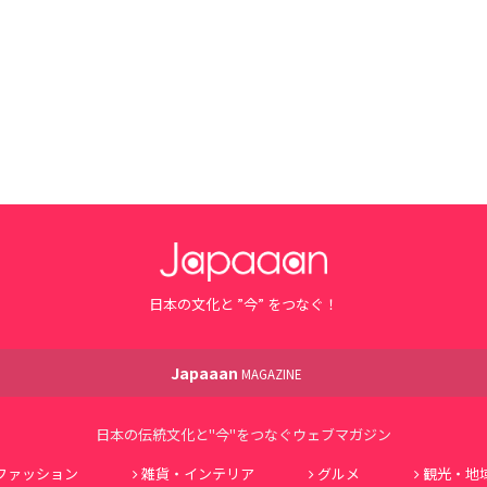
日本の文化と ”今” をつなぐ！
Japaaan
MAGAZINE
日本の伝統文化と"今"をつなぐウェブマガジン
ファッション
雑貨・インテリア
グルメ
観光・地