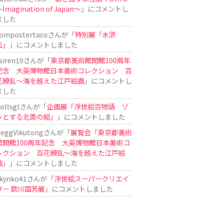
Imagination of Japan〜
」にコメントし
ました
ompostertaco
さんが「
特別展「水滸
伝」
」にコメントしました
siren19
さんが「
東京都美術館開館100周年
記念 大英博物館日本美術コレクション 百
花繚乱～海を越えた江戸絵画
」にコメントし
ました
ollsgl
さんが「
企画展「浮世絵百物語 ゾ
ッとする北斎の絵」
」にコメントしました
eggVikutong
さんが「
展覧会「東京都美術
館開館100周年記念 大英博物館日本美術コ
レクション 百花繚乱〜海を越えた江戸絵
画」
」にコメントしました
kynko41
さんが「
浮世絵スーパークリエイ
ター 歌川国芳展
」にコメントしました