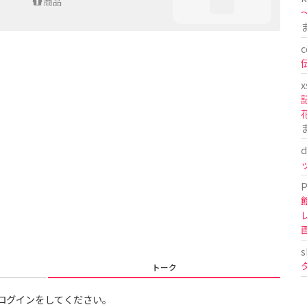
商品
〜
c
x
d
P
s
トーク
ログインをしてください。