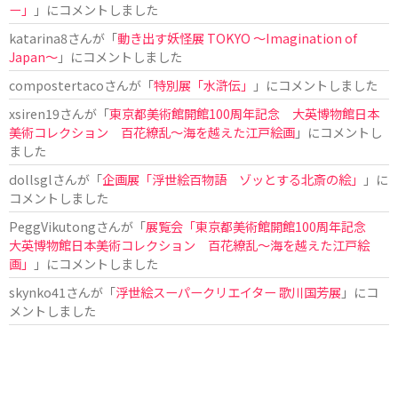
ー」
」にコメントしました
katarina8
さんが「
動き出す妖怪展 TOKYO 〜Imagination of
Japan〜
」にコメントしました
compostertaco
さんが「
特別展「水滸伝」
」にコメントしました
xsiren19
さんが「
東京都美術館開館100周年記念 大英博物館日本
美術コレクション 百花繚乱～海を越えた江戸絵画
」にコメントし
ました
dollsgl
さんが「
企画展「浮世絵百物語 ゾッとする北斎の絵」
」に
コメントしました
PeggVikutong
さんが「
展覧会「東京都美術館開館100周年記念
大英博物館日本美術コレクション 百花繚乱〜海を越えた江戸絵
画」
」にコメントしました
skynko41
さんが「
浮世絵スーパークリエイター 歌川国芳展
」にコ
メントしました