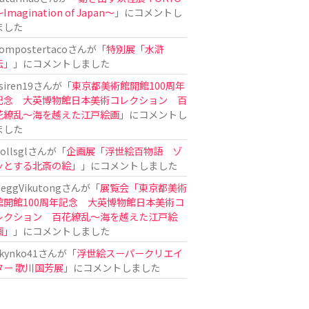
Imagination of Japan〜
」にコメントし
ました
ompostertaco
さんが「
特別展「水滸
伝」
」にコメントしました
siren19
さんが「
東京都美術館開館100周年
記念 大英博物館日本美術コレクション 百
花繚乱～海を越えた江戸絵画
」にコメントし
ました
ollsgl
さんが「
企画展「浮世絵百物語 ゾ
ッとする北斎の絵」
」にコメントしました
eggVikutong
さんが「
展覧会「東京都美術
館開館100周年記念 大英博物館日本美術コ
レクション 百花繚乱〜海を越えた江戸絵
画」
」にコメントしました
kynko41
さんが「
浮世絵スーパークリエイ
ター 歌川国芳展
」にコメントしました