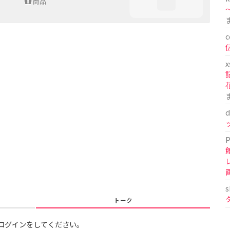
商品
〜
c
x
d
P
s
トーク
ログインをしてください。