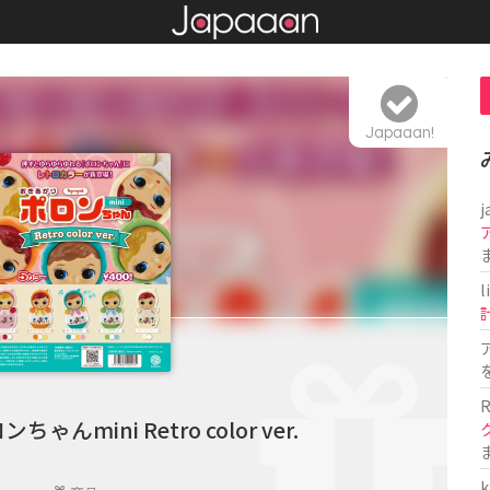
Japaaan!
j
l
R
んmini Retro color ver.
k