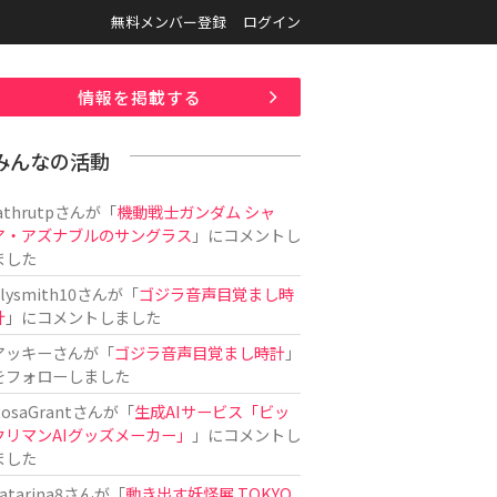
無料メンバー登録
ログイン
情報を掲載する
みんなの活動
athrutp
さんが「
機動戦士ガンダム シャ
ア・アズナブルのサングラス
」にコメントし
ました
ilysmith10
さんが「
ゴジラ音声目覚まし時
計
」にコメントしました
アッキー
さんが「
ゴジラ音声目覚まし時計
」
をフォローしました
osaGrant
さんが「
生成AIサービス「ビッ
クリマンAIグッズメーカー」
」にコメントし
ました
atarina8
さんが「
動き出す妖怪展 TOKYO