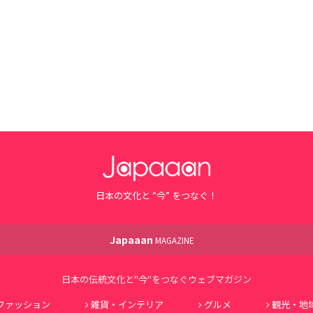
日本の文化と ”今” をつなぐ！
Japaaan
MAGAZINE
日本の伝統文化と"今"をつなぐウェブマガジン
ファッション
雑貨・インテリア
グルメ
観光・地