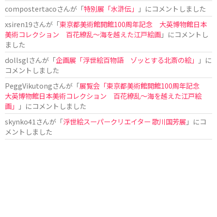
compostertaco
さんが「
特別展「水滸伝」
」にコメントしました
xsiren19
さんが「
東京都美術館開館100周年記念 大英博物館日本
美術コレクション 百花繚乱～海を越えた江戸絵画
」にコメントし
ました
dollsgl
さんが「
企画展「浮世絵百物語 ゾッとする北斎の絵」
」に
コメントしました
PeggVikutong
さんが「
展覧会「東京都美術館開館100周年記念
大英博物館日本美術コレクション 百花繚乱〜海を越えた江戸絵
画」
」にコメントしました
skynko41
さんが「
浮世絵スーパークリエイター 歌川国芳展
」にコ
メントしました