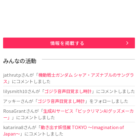
情報を掲載する
みんなの活動
jathrutp
さんが「
機動戦士ガンダム シャア・アズナブルのサングラ
ス
」にコメントしました
lilysmith10
さんが「
ゴジラ音声目覚まし時計
」にコメントしました
アッキー
さんが「
ゴジラ音声目覚まし時計
」をフォローしました
RosaGrant
さんが「
生成AIサービス「ビックリマンAIグッズメーカ
ー」
」にコメントしました
katarina8
さんが「
動き出す妖怪展 TOKYO 〜Imagination of
Japan〜
」にコメントしました