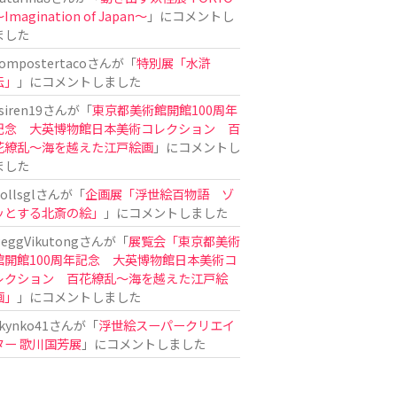
Imagination of Japan〜
」にコメントし
ました
ompostertaco
さんが「
特別展「水滸
伝」
」にコメントしました
siren19
さんが「
東京都美術館開館100周年
記念 大英博物館日本美術コレクション 百
花繚乱～海を越えた江戸絵画
」にコメントし
ました
ollsgl
さんが「
企画展「浮世絵百物語 ゾ
ッとする北斎の絵」
」にコメントしました
eggVikutong
さんが「
展覧会「東京都美術
館開館100周年記念 大英博物館日本美術コ
レクション 百花繚乱〜海を越えた江戸絵
画」
」にコメントしました
kynko41
さんが「
浮世絵スーパークリエイ
ター 歌川国芳展
」にコメントしました