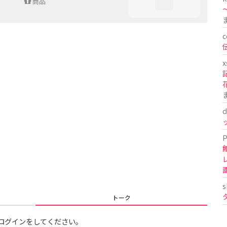
商品
〜
c
x
d
P
s
トーク
ログインをしてください。