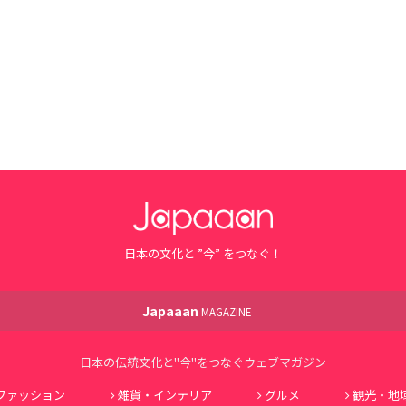
日本の文化と ”今” をつなぐ！
Japaaan
MAGAZINE
日本の伝統文化と"今"をつなぐウェブマガジン
ファッション
雑貨・インテリア
グルメ
観光・地