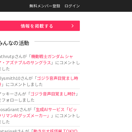
無料メンバー登録
ログイン
情報を掲載する
みんなの活動
athrutp
さんが「
機動戦士ガンダム シャ
ア・アズナブルのサングラス
」にコメントし
ました
ilysmith10
さんが「
ゴジラ音声目覚まし時
計
」にコメントしました
アッキー
さんが「
ゴジラ音声目覚まし時計
」
をフォローしました
osaGrant
さんが「
生成AIサービス「ビッ
クリマンAIグッズメーカー」
」にコメントし
ました
atarina8
さんが「
動き出す妖怪展 TOKYO