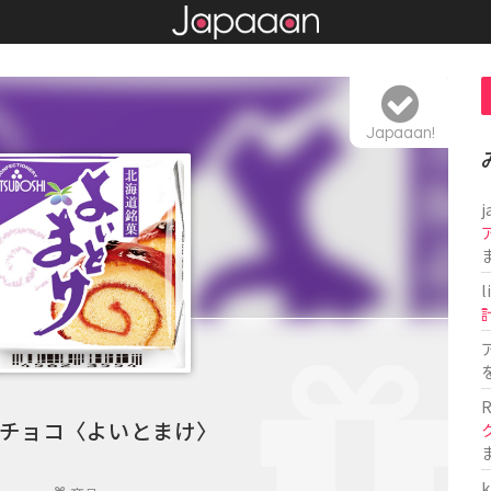
Japaaan!
j
l
R
チョコ〈よいとまけ〉
k