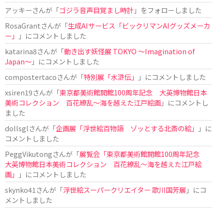
アッキー
さんが「
ゴジラ音声目覚まし時計
」をフォローしました
RosaGrant
さんが「
生成AIサービス「ビックリマンAIグッズメーカ
ー」
」にコメントしました
katarina8
さんが「
動き出す妖怪展 TOKYO 〜Imagination of
Japan〜
」にコメントしました
compostertaco
さんが「
特別展「水滸伝」
」にコメントしました
xsiren19
さんが「
東京都美術館開館100周年記念 大英博物館日本
美術コレクション 百花繚乱～海を越えた江戸絵画
」にコメントし
ました
dollsgl
さんが「
企画展「浮世絵百物語 ゾッとする北斎の絵」
」に
コメントしました
PeggVikutong
さんが「
展覧会「東京都美術館開館100周年記念
大英博物館日本美術コレクション 百花繚乱〜海を越えた江戸絵
画」
」にコメントしました
skynko41
さんが「
浮世絵スーパークリエイター 歌川国芳展
」にコ
メントしました