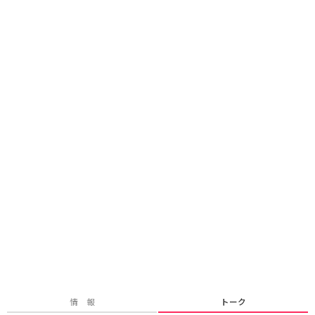
情 報
トーク