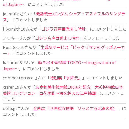
of Japan〜
」にコメントしました
jathrutp
さんが「
機動戦士ガンダム シャア・アズナブルのサングラ
ス
」にコメントしました
lilysmith10
さんが「
ゴジラ音声目覚まし時計
」にコメントしました
アッキー
さんが「
ゴジラ音声目覚まし時計
」をフォローしました
RosaGrant
さんが「
生成AIサービス「ビックリマンAIグッズメーカ
ー」
」にコメントしました
katarina8
さんが「
動き出す妖怪展 TOKYO 〜Imagination of
Japan〜
」にコメントしました
compostertaco
さんが「
特別展「水滸伝」
」にコメントしました
xsiren19
さんが「
東京都美術館開館100周年記念 大英博物館日本
美術コレクション 百花繚乱～海を越えた江戸絵画
」にコメントし
ました
dollsgl
さんが「
企画展「浮世絵百物語 ゾッとする北斎の絵」
」に
コメントしました