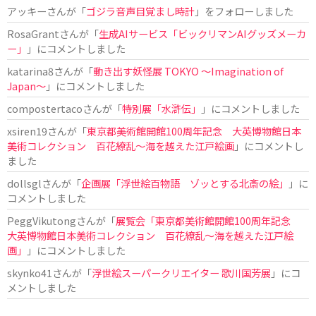
アッキー
さんが「
ゴジラ音声目覚まし時計
」をフォローしました
RosaGrant
さんが「
生成AIサービス「ビックリマンAIグッズメーカ
ー」
」にコメントしました
katarina8
さんが「
動き出す妖怪展 TOKYO 〜Imagination of
Japan〜
」にコメントしました
compostertaco
さんが「
特別展「水滸伝」
」にコメントしました
xsiren19
さんが「
東京都美術館開館100周年記念 大英博物館日本
美術コレクション 百花繚乱～海を越えた江戸絵画
」にコメントし
ました
dollsgl
さんが「
企画展「浮世絵百物語 ゾッとする北斎の絵」
」に
コメントしました
PeggVikutong
さんが「
展覧会「東京都美術館開館100周年記念
大英博物館日本美術コレクション 百花繚乱〜海を越えた江戸絵
画」
」にコメントしました
skynko41
さんが「
浮世絵スーパークリエイター 歌川国芳展
」にコ
メントしました