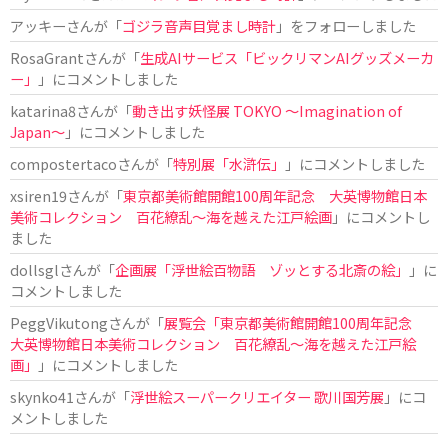
アッキー
さんが「
ゴジラ音声目覚まし時計
」をフォローしました
RosaGrant
さんが「
生成AIサービス「ビックリマンAIグッズメーカ
ー」
」にコメントしました
katarina8
さんが「
動き出す妖怪展 TOKYO 〜Imagination of
Japan〜
」にコメントしました
compostertaco
さんが「
特別展「水滸伝」
」にコメントしました
xsiren19
さんが「
東京都美術館開館100周年記念 大英博物館日本
美術コレクション 百花繚乱～海を越えた江戸絵画
」にコメントし
ました
dollsgl
さんが「
企画展「浮世絵百物語 ゾッとする北斎の絵」
」に
コメントしました
PeggVikutong
さんが「
展覧会「東京都美術館開館100周年記念
大英博物館日本美術コレクション 百花繚乱〜海を越えた江戸絵
画」
」にコメントしました
skynko41
さんが「
浮世絵スーパークリエイター 歌川国芳展
」にコ
メントしました