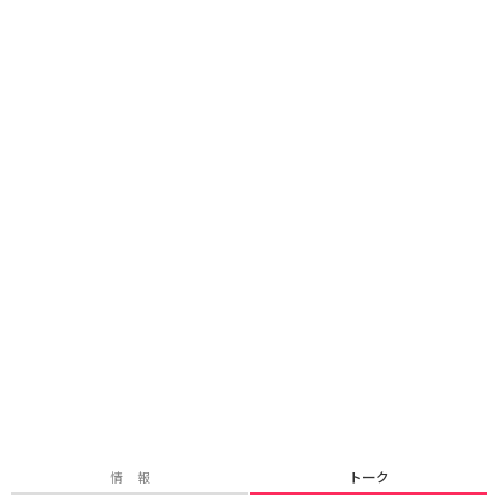
情 報
トーク