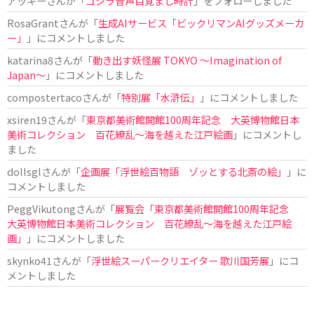
アッキー
さんが「
ゴジラ音声目覚まし時計
」をフォローしました
RosaGrant
さんが「
生成AIサービス「ビックリマンAIグッズメーカ
ー」
」にコメントしました
katarina8
さんが「
動き出す妖怪展 TOKYO 〜Imagination of
Japan〜
」にコメントしました
compostertaco
さんが「
特別展「水滸伝」
」にコメントしました
xsiren19
さんが「
東京都美術館開館100周年記念 大英博物館日本
美術コレクション 百花繚乱～海を越えた江戸絵画
」にコメントし
ました
dollsgl
さんが「
企画展「浮世絵百物語 ゾッとする北斎の絵」
」に
コメントしました
PeggVikutong
さんが「
展覧会「東京都美術館開館100周年記念
大英博物館日本美術コレクション 百花繚乱〜海を越えた江戸絵
画」
」にコメントしました
skynko41
さんが「
浮世絵スーパークリエイター 歌川国芳展
」にコ
メントしました