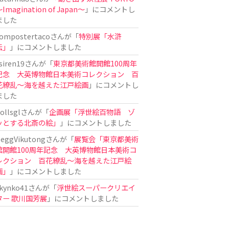
Imagination of Japan〜
」にコメントし
ました
ompostertaco
さんが「
特別展「水滸
伝」
」にコメントしました
siren19
さんが「
東京都美術館開館100周年
記念 大英博物館日本美術コレクション 百
花繚乱～海を越えた江戸絵画
」にコメントし
ました
ollsgl
さんが「
企画展「浮世絵百物語 ゾ
ッとする北斎の絵」
」にコメントしました
eggVikutong
さんが「
展覧会「東京都美術
館開館100周年記念 大英博物館日本美術コ
レクション 百花繚乱〜海を越えた江戸絵
画」
」にコメントしました
kynko41
さんが「
浮世絵スーパークリエイ
ター 歌川国芳展
」にコメントしました