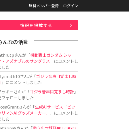
無料メンバー登録
ログイン
情報を掲載する
みんなの活動
athrutp
さんが「
機動戦士ガンダム シャ
ア・アズナブルのサングラス
」にコメントし
ました
ilysmith10
さんが「
ゴジラ音声目覚まし時
計
」にコメントしました
アッキー
さんが「
ゴジラ音声目覚まし時計
」
をフォローしました
osaGrant
さんが「
生成AIサービス「ビッ
クリマンAIグッズメーカー」
」にコメントし
ました
atarina8
さんが「
動き出す妖怪展 TOKYO