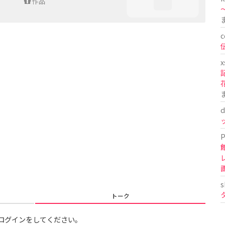
作品
〜
c
x
d
P
s
トーク
ログインをしてください。