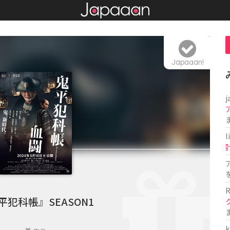
Japaaan!
j
l
R
平犯科帳』SEASON1
k