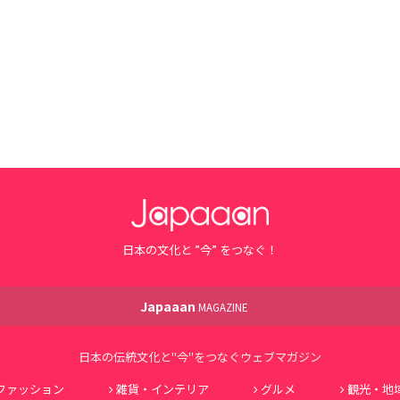
日本の文化と ”今” をつなぐ！
Japaaan
MAGAZINE
日本の伝統文化と"今"をつなぐウェブマガジン
ファッション
雑貨・インテリア
グルメ
観光・地