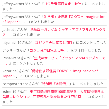
jeffreywarner283
さんが「
ゴジラ音声目覚まし時計
」にコメントし
ました
jeffreywarner283
さんが「
動き出す妖怪展 TOKYO 〜Imagination
of Japan〜
」にコメントしました
jathrutp
さんが「
機動戦士ガンダム シャア・アズナブルのサングラ
ス
」にコメントしました
lilysmith10
さんが「
ゴジラ音声目覚まし時計
」にコメントしました
アッキー
さんが「
ゴジラ音声目覚まし時計
」をフォローしました
RosaGrant
さんが「
生成AIサービス「ビックリマンAIグッズメーカ
ー」
」にコメントしました
katarina8
さんが「
動き出す妖怪展 TOKYO 〜Imagination of
Japan〜
」にコメントしました
compostertaco
さんが「
特別展「水滸伝」
」にコメントしました
xsiren19
さんが「
東京都美術館開館100周年記念 大英博物館日本
美術コレクション 百花繚乱～海を越えた江戸絵画
」にコメントし
ました