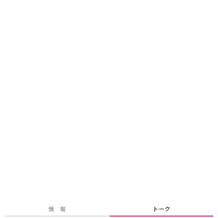
情 報
トーク