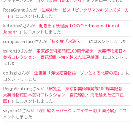
アッキー
さんが「
ゴジラ音声目覚まし時計
」をフォローしました
RosaGrant
さんが「
生成AIサービス「ビックリマンAIグッズメーカ
ー」
」にコメントしました
katarina8
さんが「
動き出す妖怪展 TOKYO 〜Imagination of
Japan〜
」にコメントしました
compostertaco
さんが「
特別展「水滸伝」
」にコメントしました
xsiren19
さんが「
東京都美術館開館100周年記念 大英博物館日本
美術コレクション 百花繚乱～海を越えた江戸絵画
」にコメントし
ました
dollsgl
さんが「
企画展「浮世絵百物語 ゾッとする北斎の絵」
」に
コメントしました
PeggVikutong
さんが「
展覧会「東京都美術館開館100周年記念
大英博物館日本美術コレクション 百花繚乱〜海を越えた江戸絵
画」
」にコメントしました
skynko41
さんが「
浮世絵スーパークリエイター 歌川国芳展
」にコ
メントしました