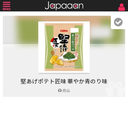
堅あげポテト匠味 華やか青のり味
商品