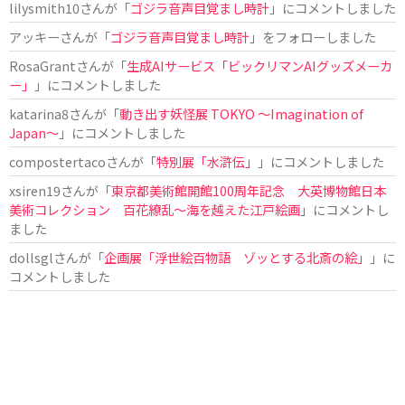
lilysmith10
さんが「
ゴジラ音声目覚まし時計
」にコメントしました
アッキー
さんが「
ゴジラ音声目覚まし時計
」をフォローしました
RosaGrant
さんが「
生成AIサービス「ビックリマンAIグッズメーカ
ー」
」にコメントしました
katarina8
さんが「
動き出す妖怪展 TOKYO 〜Imagination of
Japan〜
」にコメントしました
compostertaco
さんが「
特別展「水滸伝」
」にコメントしました
xsiren19
さんが「
東京都美術館開館100周年記念 大英博物館日本
美術コレクション 百花繚乱～海を越えた江戸絵画
」にコメントし
ました
dollsgl
さんが「
企画展「浮世絵百物語 ゾッとする北斎の絵」
」に
コメントしました