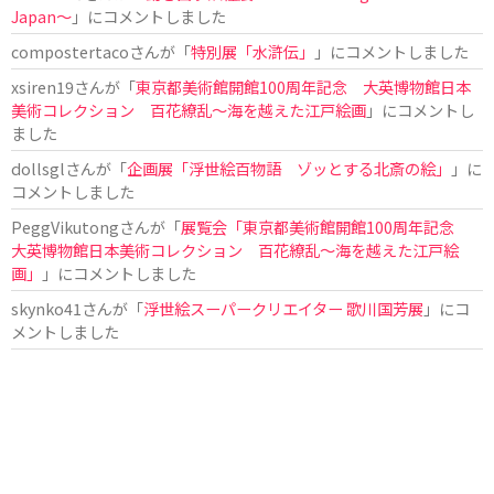
Japan〜
」にコメントしました
compostertaco
さんが「
特別展「水滸伝」
」にコメントしました
xsiren19
さんが「
東京都美術館開館100周年記念 大英博物館日本
美術コレクション 百花繚乱～海を越えた江戸絵画
」にコメントし
ました
dollsgl
さんが「
企画展「浮世絵百物語 ゾッとする北斎の絵」
」に
コメントしました
PeggVikutong
さんが「
展覧会「東京都美術館開館100周年記念
大英博物館日本美術コレクション 百花繚乱〜海を越えた江戸絵
画」
」にコメントしました
skynko41
さんが「
浮世絵スーパークリエイター 歌川国芳展
」にコ
メントしました