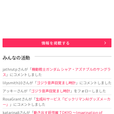
情報を掲載する
みんなの活動
jathrutp
さんが「
機動戦士ガンダム シャア・アズナブルのサングラ
ス
」にコメントしました
lilysmith10
さんが「
ゴジラ音声目覚まし時計
」にコメントしました
アッキー
さんが「
ゴジラ音声目覚まし時計
」をフォローしました
RosaGrant
さんが「
生成AIサービス「ビックリマンAIグッズメーカ
ー」
」にコメントしました
katarina8
さんが「
動き出す妖怪展 TOKYO 〜Imagination of