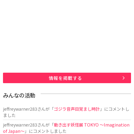
情報を掲載する
みんなの活動
jeffreywarner283
さんが「
ゴジラ音声目覚まし時計
」にコメントし
ました
jeffreywarner283
さんが「
動き出す妖怪展 TOKYO 〜Imagination
of Japan〜
」にコメントしました