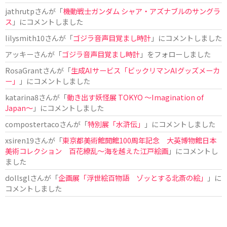
jathrutp
さんが「
機動戦士ガンダム シャア・アズナブルのサングラ
ス
」にコメントしました
lilysmith10
さんが「
ゴジラ音声目覚まし時計
」にコメントしました
アッキー
さんが「
ゴジラ音声目覚まし時計
」をフォローしました
RosaGrant
さんが「
生成AIサービス「ビックリマンAIグッズメーカ
ー」
」にコメントしました
katarina8
さんが「
動き出す妖怪展 TOKYO 〜Imagination of
Japan〜
」にコメントしました
compostertaco
さんが「
特別展「水滸伝」
」にコメントしました
xsiren19
さんが「
東京都美術館開館100周年記念 大英博物館日本
美術コレクション 百花繚乱～海を越えた江戸絵画
」にコメントし
ました
dollsgl
さんが「
企画展「浮世絵百物語 ゾッとする北斎の絵」
」に
コメントしました