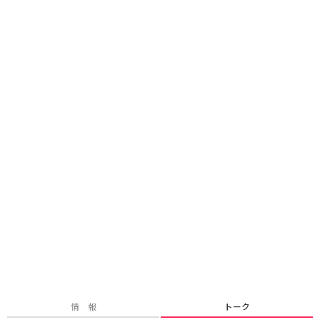
情 報
トーク