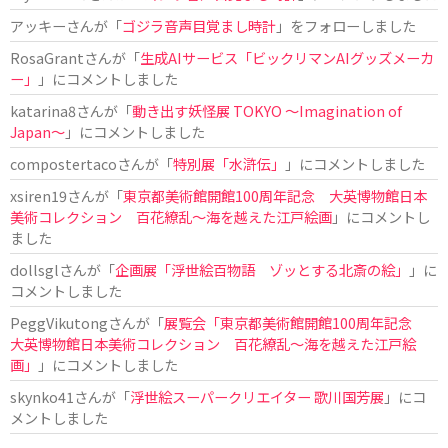
アッキー
さんが「
ゴジラ音声目覚まし時計
」をフォローしました
RosaGrant
さんが「
生成AIサービス「ビックリマンAIグッズメーカ
ー」
」にコメントしました
katarina8
さんが「
動き出す妖怪展 TOKYO 〜Imagination of
Japan〜
」にコメントしました
compostertaco
さんが「
特別展「水滸伝」
」にコメントしました
xsiren19
さんが「
東京都美術館開館100周年記念 大英博物館日本
美術コレクション 百花繚乱～海を越えた江戸絵画
」にコメントし
ました
dollsgl
さんが「
企画展「浮世絵百物語 ゾッとする北斎の絵」
」に
コメントしました
PeggVikutong
さんが「
展覧会「東京都美術館開館100周年記念
大英博物館日本美術コレクション 百花繚乱〜海を越えた江戸絵
画」
」にコメントしました
skynko41
さんが「
浮世絵スーパークリエイター 歌川国芳展
」にコ
メントしました