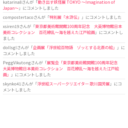
katarina8
さんが「
動き出す妖怪展 TOKYO 〜Imagination of
Japan〜
」にコメントしました
compostertaco
さんが「
特別展「水滸伝」
」にコメントしました
xsiren19
さんが「
東京都美術館開館100周年記念 大英博物館日本
美術コレクション 百花繚乱～海を越えた江戸絵画
」にコメントし
ました
dollsgl
さんが「
企画展「浮世絵百物語 ゾッとする北斎の絵」
」に
コメントしました
PeggVikutong
さんが「
展覧会「東京都美術館開館100周年記念
大英博物館日本美術コレクション 百花繚乱〜海を越えた江戸絵
画」
」にコメントしました
skynko41
さんが「
浮世絵スーパークリエイター 歌川国芳展
」にコ
メントしました