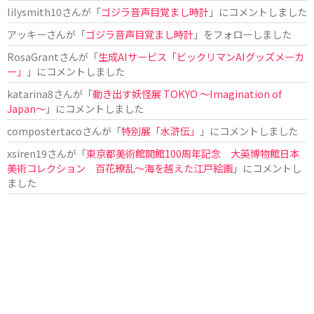
lilysmith10
さんが「
ゴジラ音声目覚まし時計
」にコメントしました
アッキー
さんが「
ゴジラ音声目覚まし時計
」をフォローしました
RosaGrant
さんが「
生成AIサービス「ビックリマンAIグッズメーカ
ー」
」にコメントしました
katarina8
さんが「
動き出す妖怪展 TOKYO 〜Imagination of
Japan〜
」にコメントしました
compostertaco
さんが「
特別展「水滸伝」
」にコメントしました
xsiren19
さんが「
東京都美術館開館100周年記念 大英博物館日本
美術コレクション 百花繚乱～海を越えた江戸絵画
」にコメントし
ました