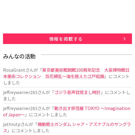
情報を掲載する
みんなの活動
RosaGrant
さんが「
東京都美術館開館100周年記念 大英博物館日
本美術コレクション 百花繚乱～海を越えた江戸絵画
」にコメント
しました
jeffreywarner283
さんが「
ゴジラ音声目覚まし時計
」にコメントし
ました
jeffreywarner283
さんが「
動き出す妖怪展 TOKYO 〜Imagination
of Japan〜
」にコメントしました
jathrutp
さんが「
機動戦士ガンダム シャア・アズナブルのサングラ
ス
」にコメントしました