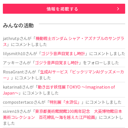
情報を掲載する
みんなの活動
jathrutp
さんが「
機動戦士ガンダム シャア・アズナブルのサングラ
ス
」にコメントしました
lilysmith10
さんが「
ゴジラ音声目覚まし時計
」にコメントしました
アッキー
さんが「
ゴジラ音声目覚まし時計
」をフォローしました
RosaGrant
さんが「
生成AIサービス「ビックリマンAIグッズメーカ
ー」
」にコメントしました
katarina8
さんが「
動き出す妖怪展 TOKYO 〜Imagination of
Japan〜
」にコメントしました
compostertaco
さんが「
特別展「水滸伝」
」にコメントしました
xsiren19
さんが「
東京都美術館開館100周年記念 大英博物館日本
美術コレクション 百花繚乱～海を越えた江戸絵画
」にコメントし
ました