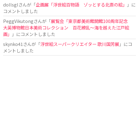
dollsgl
さんが「
企画展「浮世絵百物語 ゾッとする北斎の絵」
」に
コメントしました
PeggVikutong
さんが「
展覧会「東京都美術館開館100周年記念
大英博物館日本美術コレクション 百花繚乱〜海を越えた江戸絵
画」
」にコメントしました
skynko41
さんが「
浮世絵スーパークリエイター 歌川国芳展
」にコ
メントしました