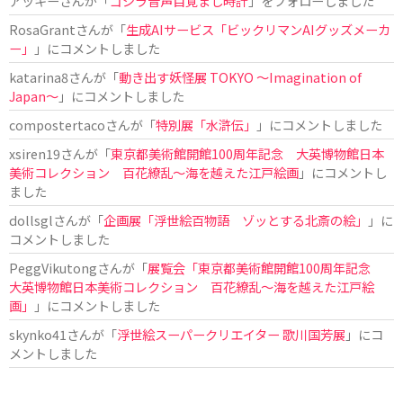
アッキー
さんが「
ゴジラ音声目覚まし時計
」をフォローしました
RosaGrant
さんが「
生成AIサービス「ビックリマンAIグッズメーカ
ー」
」にコメントしました
katarina8
さんが「
動き出す妖怪展 TOKYO 〜Imagination of
Japan〜
」にコメントしました
compostertaco
さんが「
特別展「水滸伝」
」にコメントしました
xsiren19
さんが「
東京都美術館開館100周年記念 大英博物館日本
美術コレクション 百花繚乱～海を越えた江戸絵画
」にコメントし
ました
dollsgl
さんが「
企画展「浮世絵百物語 ゾッとする北斎の絵」
」に
コメントしました
PeggVikutong
さんが「
展覧会「東京都美術館開館100周年記念
大英博物館日本美術コレクション 百花繚乱〜海を越えた江戸絵
画」
」にコメントしました
skynko41
さんが「
浮世絵スーパークリエイター 歌川国芳展
」にコ
メントしました