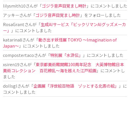
lilysmith10
さんが「
ゴジラ音声目覚まし時計
」にコメントしました
アッキー
さんが「
ゴジラ音声目覚まし時計
」をフォローしました
RosaGrant
さんが「
生成AIサービス「ビックリマンAIグッズメーカ
ー」
」にコメントしました
katarina8
さんが「
動き出す妖怪展 TOKYO 〜Imagination of
Japan〜
」にコメントしました
compostertaco
さんが「
特別展「水滸伝」
」にコメントしました
xsiren19
さんが「
東京都美術館開館100周年記念 大英博物館日本
美術コレクション 百花繚乱～海を越えた江戸絵画
」にコメントし
ました
dollsgl
さんが「
企画展「浮世絵百物語 ゾッとする北斎の絵」
」に
コメントしました