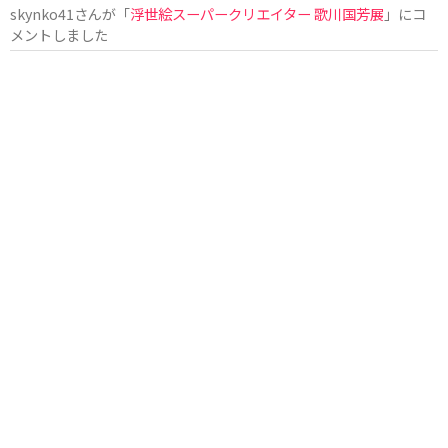
skynko41
さんが「
浮世絵スーパークリエイター 歌川国芳展
」にコ
メントしました