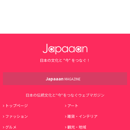
日本の文化と ”今” をつなぐ！
Japaaan
MAGAZINE
日本の伝統文化と"今"をつなぐウェブマガジン
トップページ
アート
ファッション
雑貨・インテリア
グルメ
観光・地域