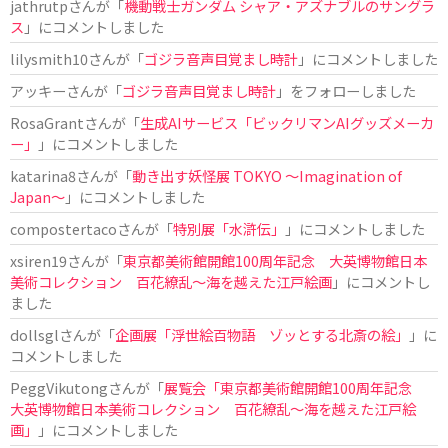
jathrutp
さんが「
機動戦士ガンダム シャア・アズナブルのサングラ
ス
」にコメントしました
lilysmith10
さんが「
ゴジラ音声目覚まし時計
」にコメントしました
アッキー
さんが「
ゴジラ音声目覚まし時計
」をフォローしました
RosaGrant
さんが「
生成AIサービス「ビックリマンAIグッズメーカ
ー」
」にコメントしました
katarina8
さんが「
動き出す妖怪展 TOKYO 〜Imagination of
Japan〜
」にコメントしました
compostertaco
さんが「
特別展「水滸伝」
」にコメントしました
xsiren19
さんが「
東京都美術館開館100周年記念 大英博物館日本
美術コレクション 百花繚乱～海を越えた江戸絵画
」にコメントし
ました
dollsgl
さんが「
企画展「浮世絵百物語 ゾッとする北斎の絵」
」に
コメントしました
PeggVikutong
さんが「
展覧会「東京都美術館開館100周年記念
大英博物館日本美術コレクション 百花繚乱〜海を越えた江戸絵
画」
」にコメントしました