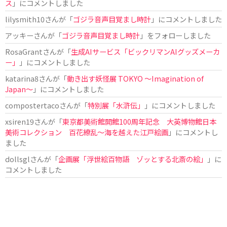
ス
」にコメントしました
lilysmith10
さんが「
ゴジラ音声目覚まし時計
」にコメントしました
アッキー
さんが「
ゴジラ音声目覚まし時計
」をフォローしました
RosaGrant
さんが「
生成AIサービス「ビックリマンAIグッズメーカ
ー」
」にコメントしました
katarina8
さんが「
動き出す妖怪展 TOKYO 〜Imagination of
Japan〜
」にコメントしました
compostertaco
さんが「
特別展「水滸伝」
」にコメントしました
xsiren19
さんが「
東京都美術館開館100周年記念 大英博物館日本
美術コレクション 百花繚乱～海を越えた江戸絵画
」にコメントし
ました
dollsgl
さんが「
企画展「浮世絵百物語 ゾッとする北斎の絵」
」に
コメントしました