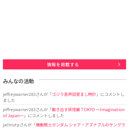
情報を掲載する
みんなの活動
jeffreywarner283
さんが「
ゴジラ音声目覚まし時計
」にコメントし
ました
jeffreywarner283
さんが「
動き出す妖怪展 TOKYO 〜Imagination
of Japan〜
」にコメントしました
jathrutp
さんが「
機動戦士ガンダム シャア・アズナブルのサングラ