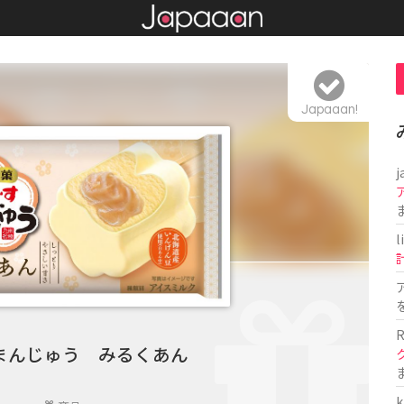
Japaaan!
j
l
R
まんじゅう みるくあん
k