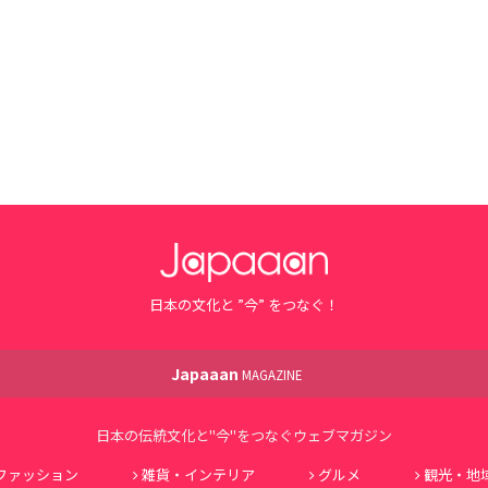
日本の文化と ”今” をつなぐ！
Japaaan
MAGAZINE
日本の伝統文化と"今"をつなぐウェブマガジン
ファッション
雑貨・インテリア
グルメ
観光・地