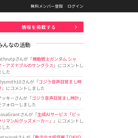
無料メンバー登録
ログイン
情報を掲載する
みんなの活動
athrutp
さんが「
機動戦士ガンダム シャ
ア・アズナブルのサングラス
」にコメントし
ました
ilysmith10
さんが「
ゴジラ音声目覚まし時
計
」にコメントしました
アッキー
さんが「
ゴジラ音声目覚まし時計
」
をフォローしました
osaGrant
さんが「
生成AIサービス「ビッ
クリマンAIグッズメーカー」
」にコメントし
ました
atarina8
さんが「
動き出す妖怪展 TOKYO