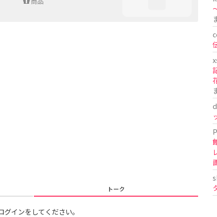
商品
〜
c
x
d
P
s
トーク
ログインをしてください。