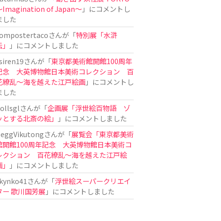
Imagination of Japan〜
」にコメントし
ました
ompostertaco
さんが「
特別展「水滸
伝」
」にコメントしました
siren19
さんが「
東京都美術館開館100周年
記念 大英博物館日本美術コレクション 百
花繚乱～海を越えた江戸絵画
」にコメントし
ました
ollsgl
さんが「
企画展「浮世絵百物語 ゾ
ッとする北斎の絵」
」にコメントしました
eggVikutong
さんが「
展覧会「東京都美術
館開館100周年記念 大英博物館日本美術コ
レクション 百花繚乱〜海を越えた江戸絵
画」
」にコメントしました
kynko41
さんが「
浮世絵スーパークリエイ
ター 歌川国芳展
」にコメントしました