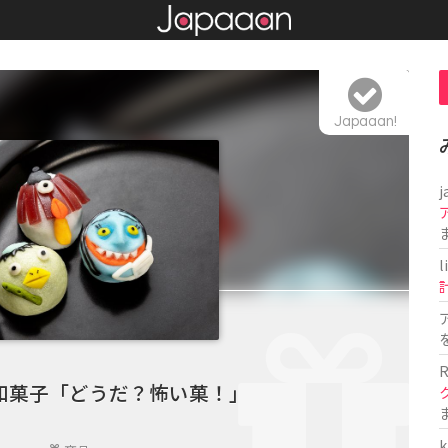
Japaaan!
j
l
R
和菓子「どうだ？怖い菓！」
k