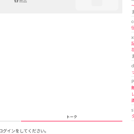
商品
〜
c
x
d
P
s
トーク
ログインをしてください。