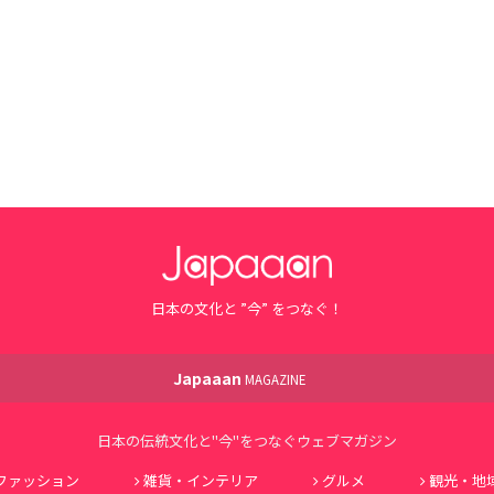
日本の文化と ”今” をつなぐ！
Japaaan
MAGAZINE
日本の伝統文化と"今"をつなぐウェブマガジン
ファッション
雑貨・インテリア
グルメ
観光・地