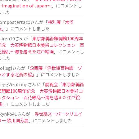
Imagination of Japan〜
」にコメントし
ました
ompostertaco
さんが「
特別展「水滸
伝」
」にコメントしました
siren19
さんが「
東京都美術館開館100周年
記念 大英博物館日本美術コレクション 百
花繚乱～海を越えた江戸絵画
」にコメントし
ました
ollsgl
さんが「
企画展「浮世絵百物語 ゾ
ッとする北斎の絵」
」にコメントしました
eggVikutong
さんが「
展覧会「東京都美術
館開館100周年記念 大英博物館日本美術コ
レクション 百花繚乱〜海を越えた江戸絵
画」
」にコメントしました
kynko41
さんが「
浮世絵スーパークリエイ
ター 歌川国芳展
」にコメントしました