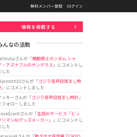
無料メンバー登録
ログイン
情報を掲載する
みんなの活動
athrutp
さんが「
機動戦士ガンダム シャ
ア・アズナブルのサングラス
」にコメントし
ました
ilysmith10
さんが「
ゴジラ音声目覚まし時
計
」にコメントしました
アッキー
さんが「
ゴジラ音声目覚まし時計
」
をフォローしました
osaGrant
さんが「
生成AIサービス「ビッ
クリマンAIグッズメーカー」
」にコメントし
ました
atarina8
さんが「
動き出す妖怪展 TOKYO