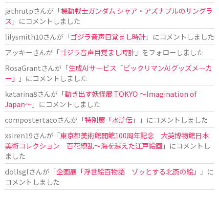
jathrutp
さんが「
機動戦士ガンダム シャア・アズナブルのサングラ
ス
」にコメントしました
lilysmith10
さんが「
ゴジラ音声目覚まし時計
」にコメントしました
アッキー
さんが「
ゴジラ音声目覚まし時計
」をフォローしました
RosaGrant
さんが「
生成AIサービス「ビックリマンAIグッズメーカ
ー」
」にコメントしました
katarina8
さんが「
動き出す妖怪展 TOKYO 〜Imagination of
Japan〜
」にコメントしました
compostertaco
さんが「
特別展「水滸伝」
」にコメントしました
xsiren19
さんが「
東京都美術館開館100周年記念 大英博物館日本
美術コレクション 百花繚乱～海を越えた江戸絵画
」にコメントし
ました
dollsgl
さんが「
企画展「浮世絵百物語 ゾッとする北斎の絵」
」に
コメントしました