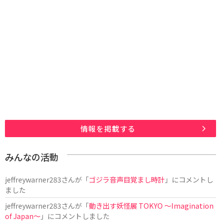
情報を掲載する
みんなの活動
jeffreywarner283
さんが「
ゴジラ音声目覚まし時計
」にコメントし
ました
jeffreywarner283
さんが「
動き出す妖怪展 TOKYO 〜Imagination
of Japan〜
」にコメントしました