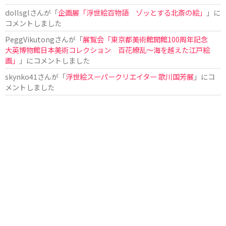
dollsgl
さんが「
企画展「浮世絵百物語 ゾッとする北斎の絵」
」に
コメントしました
PeggVikutong
さんが「
展覧会「東京都美術館開館100周年記念
大英博物館日本美術コレクション 百花繚乱〜海を越えた江戸絵
画」
」にコメントしました
skynko41
さんが「
浮世絵スーパークリエイター 歌川国芳展
」にコ
メントしました