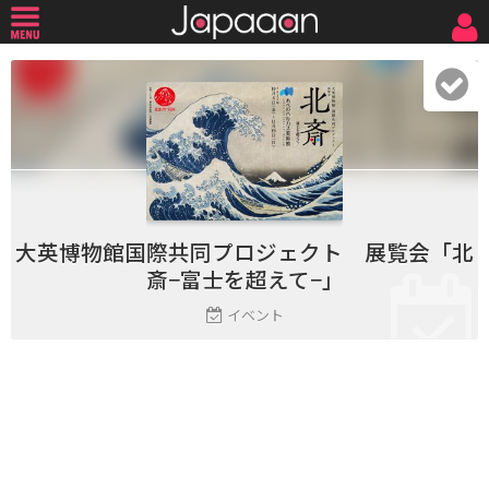
大英博物館国際共同プロジェクト 展覧会「北
斎−富士を超えて−」
イベント