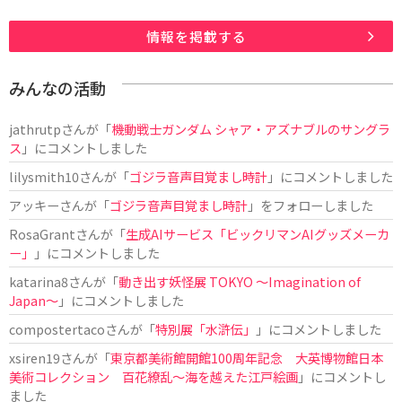
情報を掲載する
みんなの活動
jathrutp
さんが「
機動戦士ガンダム シャア・アズナブルのサングラ
ス
」にコメントしました
lilysmith10
さんが「
ゴジラ音声目覚まし時計
」にコメントしました
アッキー
さんが「
ゴジラ音声目覚まし時計
」をフォローしました
RosaGrant
さんが「
生成AIサービス「ビックリマンAIグッズメーカ
ー」
」にコメントしました
katarina8
さんが「
動き出す妖怪展 TOKYO 〜Imagination of
Japan〜
」にコメントしました
compostertaco
さんが「
特別展「水滸伝」
」にコメントしました
xsiren19
さんが「
東京都美術館開館100周年記念 大英博物館日本
美術コレクション 百花繚乱～海を越えた江戸絵画
」にコメントし
ました