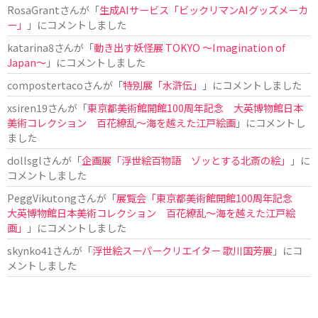
RosaGrant
さんが「
生成AIサービス「ビックリマンAIグッズメーカ
ー」
」にコメントしました
katarina8
さんが「
動き出す妖怪展 TOKYO 〜Imagination of
Japan〜
」にコメントしました
compostertaco
さんが「
特別展「水滸伝」
」にコメントしました
xsiren19
さんが「
東京都美術館開館100周年記念 大英博物館日本
美術コレクション 百花繚乱～海を越えた江戸絵画
」にコメントし
ました
dollsgl
さんが「
企画展「浮世絵百物語 ゾッとする北斎の絵」
」に
コメントしました
PeggVikutong
さんが「
展覧会「東京都美術館開館100周年記念
大英博物館日本美術コレクション 百花繚乱〜海を越えた江戸絵
画」
」にコメントしました
skynko41
さんが「
浮世絵スーパークリエイター 歌川国芳展
」にコ
メントしました