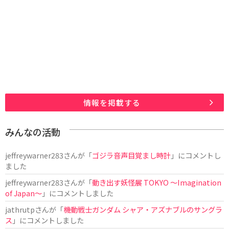
情報を掲載する
みんなの活動
jeffreywarner283
さんが「
ゴジラ音声目覚まし時計
」にコメントし
ました
jeffreywarner283
さんが「
動き出す妖怪展 TOKYO 〜Imagination
of Japan〜
」にコメントしました
jathrutp
さんが「
機動戦士ガンダム シャア・アズナブルのサングラ
ス
」にコメントしました