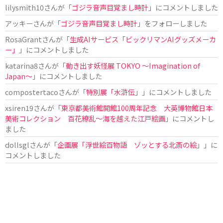
lilysmith10
さんが「
ゴジラ音声目覚まし時計
」にコメントしました
アッキー
さんが「
ゴジラ音声目覚まし時計
」をフォローしました
RosaGrant
さんが「
生成AIサービス「ビックリマンAIグッズメーカ
ー」
」にコメントしました
katarina8
さんが「
動き出す妖怪展 TOKYO 〜Imagination of
Japan〜
」にコメントしました
compostertaco
さんが「
特別展「水滸伝」
」にコメントしました
xsiren19
さんが「
東京都美術館開館100周年記念 大英博物館日本
美術コレクション 百花繚乱～海を越えた江戸絵画
」にコメントし
ました
dollsgl
さんが「
企画展「浮世絵百物語 ゾッとする北斎の絵」
」に
コメントしました